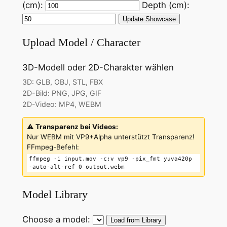
(cm):
Depth (cm):
Update Showcase
Upload Model / Character
3D-Modell oder 2D-Charakter wählen
3D: GLB, OBJ, STL, FBX
2D-Bild: PNG, JPG, GIF
2D-Video: MP4, WEBM
⚠️ Transparenz bei Videos:
Nur WEBM mit VP9+Alpha unterstützt Transparenz!
FFmpeg-Befehl:
ffmpeg -i input.mov -c:v vp9 -pix_fmt yuva420p
-auto-alt-ref 0 output.webm
Model Library
Choose a model:
Load from Library