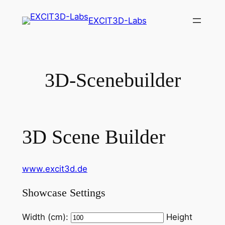
Zum
EXCIT3D-Labs
Inhalt
springen
3D-Scenebuilder
3D Scene Builder
www.excit3d.de
Showcase Settings
Width (cm):
Height