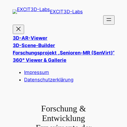
Zum
EXCIT3D-Labs
Inhalt
springen
3D-AR-Viewer
3D-Scene-Builder
Forschungsprojekt „Senioren-MR (SenVirt)“
360° Viewer & Gallerie
Impressum
Datenschutzerklärung
Forschung &
Entwicklung