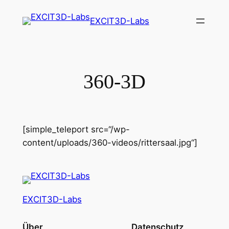
Zum
EXCIT3D-Labs
Inhalt
springen
360-3D
[simple_teleport src=“/wp-
content/uploads/360-videos/rittersaal.jpg“]
EXCIT3D-Labs
Über
Datenschutz